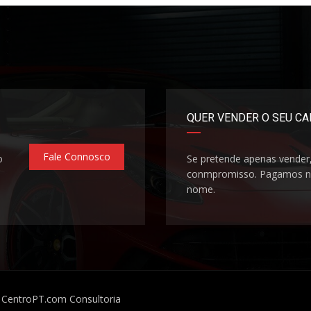
QUER VENDER O SEU C
Fale Connosco
o
Se pretende apenas vender
conmpromisso. Pagamos na
nome.
or CentroPT.com
Consultoria