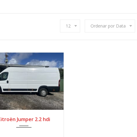
12
Ordenar por Data
2023
Manua...
itroën Jumper 2.2 hdi