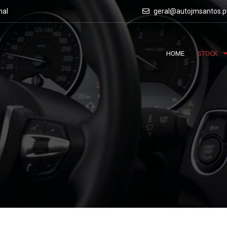
nal
geral@autojmsantos.p
HOME
STOCK