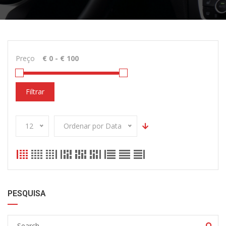
Preço
Filtrar
12
Ordenar por Data
PESQUISA