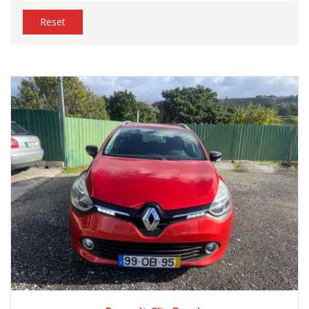
Reset
2013
Manua...
148000