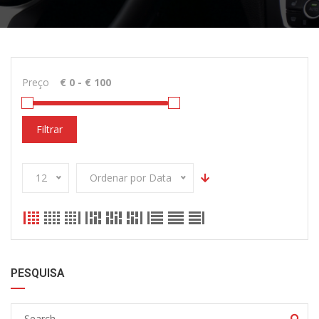
Preço
Filtrar
12
Ordenar por Data
PESQUISA