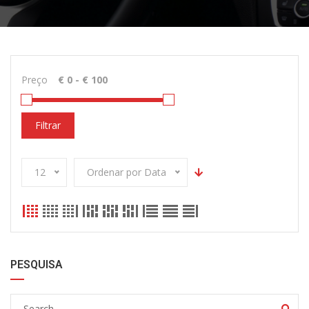
Preço
Filtrar
12
Ordenar por Data
PESQUISA