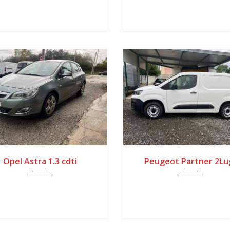
2010
Manua...
2020
Manua...
Opel Astra 1.3 cdti
Peugeot Partner 2Lu