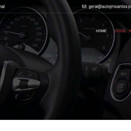
nal
geral@autojmsantos.p
HOME
STOCK