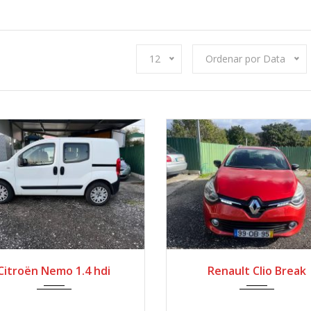
12
Ordenar por Data
2009
Manua...
2013
Manua...
14
Citroën Nemo 1.4 hdi
Renault Clio Break