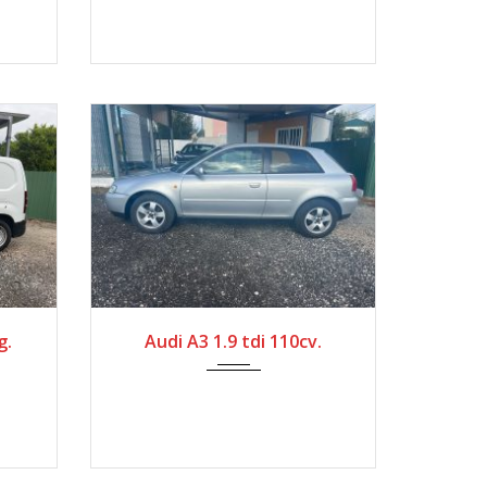
1999
Manua...
450000
g.
Audi A3 1.9 tdi 110cv.