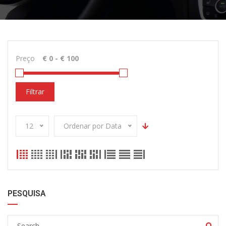
Preço
Filtrar
12
Ordenar por Data
PESQUISA