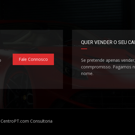
QUER VENDER O SEU C
Fale Connosco
o
Se pretende apenas vender
conmpromisso. Pagamos na
nome.
or CentroPT.com
Consultoria