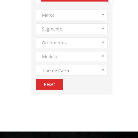
Marca
Segmento
Quilómetros
Modelo
Tipo de Caixa
Reset